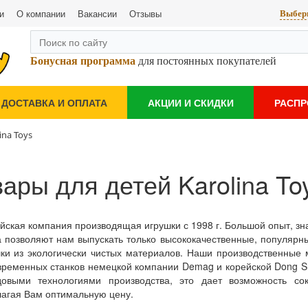
и
О компании
Вакансии
Отзывы
Выбери
Бонусная программа
для постоянных покупателей
ДОСТАВКА И ОПЛАТА
АКЦИИ И СКИДКИ
РАСП
ina Toys
ары для детей Karolina To
йская компания производящая игрушки с 1998 г. Большой опыт, з
 позволяют нам выпускать только высококачественные, популярн
ки из экологически чистых материалов. Наши производственные 
временных станков немецкой компании Demag и корейской Dong Sh
довыми технологиями производства, это дает возможность сок
агая Вам оптимальную цену.