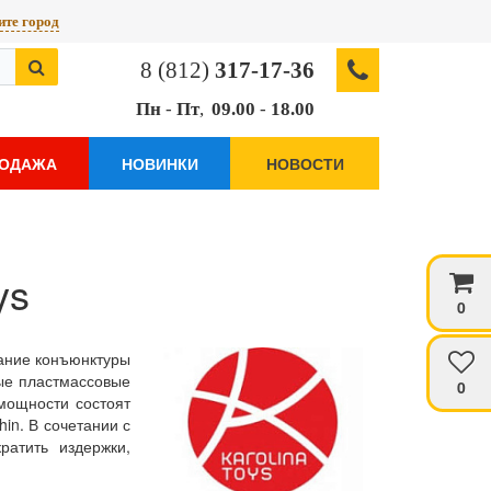
те город
8 (812)
317-17-36
Пн
-
Пт
,
09.00
-
18.00
РОДАЖА
НОВИНКИ
НОВОСТИ
ys
0
нание конъюнктуры
ые пластмассовые
0
мощности состоят
in. В сочетании с
ратить издержки,