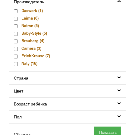
Производитель
Daswerk (
1
)
Laima (
6
)
Natme (
5
)
Baby-Style (
5
)
Brauberg (
4
)
Camera (
3
)
ErichKrause (
7
)
Naty (
16
)
Roxy-Kids (
18
)
Страна
Мой Малыш (Германия) (
1
)
Сказка (
3
)
Цвет
Возраст ребёнка
Пол