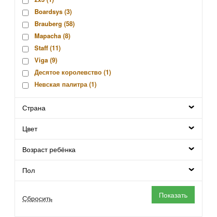
Boardsys (
3
)
Brauberg (
58
)
Mapacha (
8
)
Staff (
11
)
Viga (
9
)
Десятое королевство (
1
)
Невская палитра (
1
)
Ника (
12
)
Страна
Офисмаг (
2
)
Пифагор (
3
)
Цвет
Полесье (
1
)
Возраст ребёнка
Пол