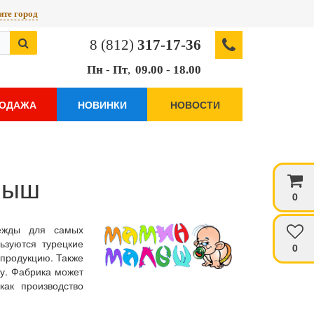
те город
8 (812)
317-17-36
Пн
-
Пт
,
09.00
-
18.00
РОДАЖА
НОВИНКИ
НОВОСТИ
лыш
0
ежды для самых
ьзуются турецкие
0
 продукцию. Также
ку. Фабрика может
как производство