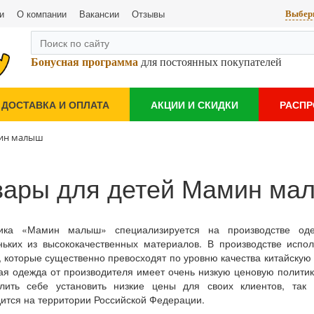
и
О компании
Вакансии
Отзывы
Выбери
Бонусная программа
для постоянных покупателей
ДОСТАВКА И ОПЛАТА
АКЦИИ И СКИДКИ
РАСП
мин малыш
вары для детей Мамин ма
ика «Мамин малыш» специализируется на производстве од
ьких из высококачественных материалов. В производстве испол
, которые существенно превосходят по уровню качества китайскую
ая одежда от производителя имеет очень низкую ценовую полити
олить себе установить низкие цены для своих клиентов, так 
ится на территории Российской Федерации.