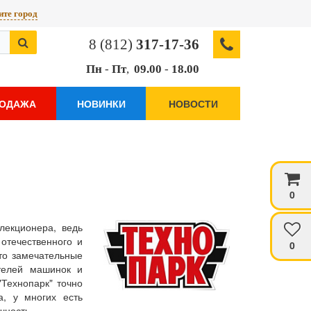
те город
8 (812)
317-17-36
Пн
-
Пт
,
09.00
-
18.00
РОДАЖА
НОВИНКИ
НОВОСТИ
0
лекционера, ведь
отечественного и
0
то замечательные
телей машинок и
Технопарк" точно
а, у многих есть
чность.