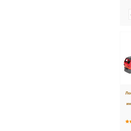
Ло
ин