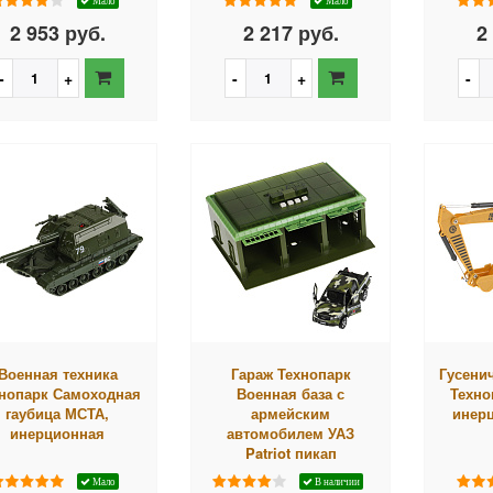
Мало
Мало
2 953 руб.
2 217 руб.
2
Военная техника
Гараж Технопарк
Гусени
нопарк Самоходная
Военная база с
Техно
гаубица МСТА,
армейским
инерц
инерционная
автомобилем УАЗ
Patriot пикап
Мало
В наличии