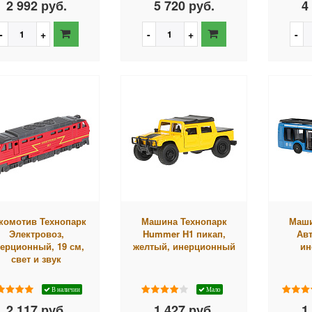
2 992 руб.
5 720 руб.
4
комотив Технопарк
Машина Технопарк
Маши
Электровоз,
Hummer H1 пикап,
Авт
ерционный, 19 см,
желтый, инерционный
ин
свет и звук
В наличии
Мало
2 117 руб.
1 427 руб.
1