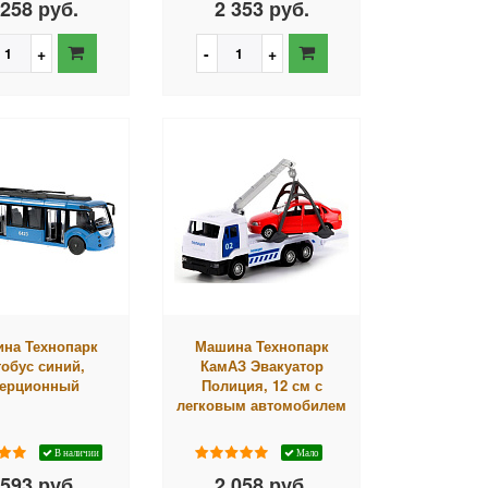
 258 руб.
2 353 руб.
на Технопарк
Машина Технопарк
обус синий,
КамАЗ Эвакуатор
ерционный
Полиция, 12 см с
легковым автомобилем
В наличии
Мало
 593 руб.
2 058 руб.