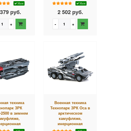
Мало
Мало
 379 руб.
2 502 руб.
нная техника
Военная техника
хнопарк ЗРК
Технопарк ЗРК Оса в
-2500 в зимнем
арктическом
амуфляже,
камуфляже,
нерционная
инерционная