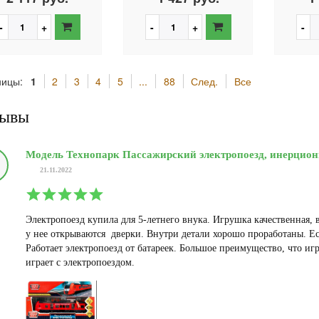
ницы:
1
2
3
4
5
...
88
След.
Все
зывы
Модель Технопарк Пассажирский электропоезд, инерционна
21.11.2022
Электропоезд купила для 5-летнего внука. Игрушка качественная, 
у нее открываются дверки. Внутри детали хорошо проработаны. Ес
Работает электропоезд от батареек. Большое преимущество, что и
играет с электропоездом.