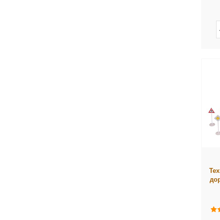
Те
дор