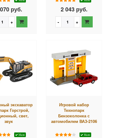
Мало
Мало
 070 руб.
2 043 руб.
чный экскаватор
Игровой набор
парк Горстрой,
Технопарк
ионный, свет,
Бензоколонка с
звук
автомобилем ВАЗ-2106
Мало
Мало