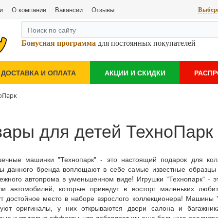
и
О компании
Вакансии
Отзывы
Выбери
Бонусная программа
для постоянных покупателей
ДОСТАВКА И ОПЛАТА
АКЦИИ И СКИДКИ
РАСП
ноПарк
вары для детей ТехноПарк
шечные машинки "Технопарк" - это настоящий подарок для кол
ы данного бренда воплощают в себе самые известные образцы 
ежного автопрома в уменьшенном виде! Игрушки "Технопарк" - э
ли автомобилей, которые приведут в восторг маленьких люби
т достойное место в наборе взрослого коллекционера! Машины "
руют оригиналы, у них открываются двери салона и багажник
вые и звуковые эффекты, что добавляет им еще большую реалисти