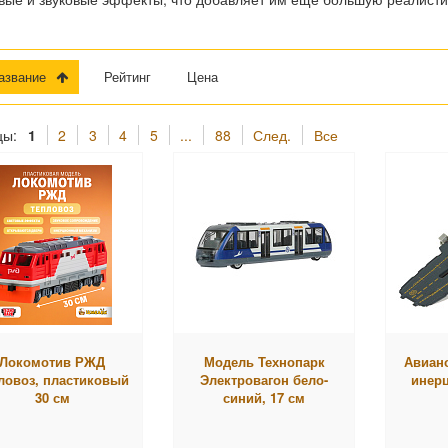
Название
Рейтинг
Цена
цы:
1
2
3
4
5
...
88
След.
Все
Локомотив РЖД
Модель Технопарк
Авиано
ловоз, пластиковый
Электровагон бело-
инерц
30 см
синий, 17 см