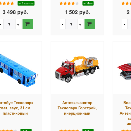
В наличии
Мало
3 498 руб.
1 502 руб.
2
втобус Технопарк
Автоэкскаватор
Вое
свет, звук, 31 см,
Технопарк Горстрой,
Те
пластиковый
инерционный
Антей
к
и