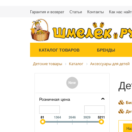
Гарантия и возврат
Статьи
Контакты
Как нас найт
КАТАЛОГ ТОВАРОВ
БРЕНДЫ
Детские товары
Каталог
Аксессуары для детей
Де
New
Розничная цена
Би
Де
81
1364
2646
3929
5211
Н