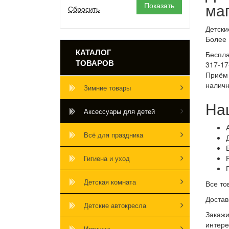
Наша Игрушка (
1
)
ма
Оригами (
3
)
Детски
Шмелёк (
26
)
Более 
КАТАЛОГ
Беспла
ТОВАРОВ
317-17
Приём 
наличн
Зимние товары
На
Аксессуары для детей
Всё для праздника
Гигиена и уход
Детская комната
Все то
Достав
Детские автокресла
Закажи
интере
Игрушки