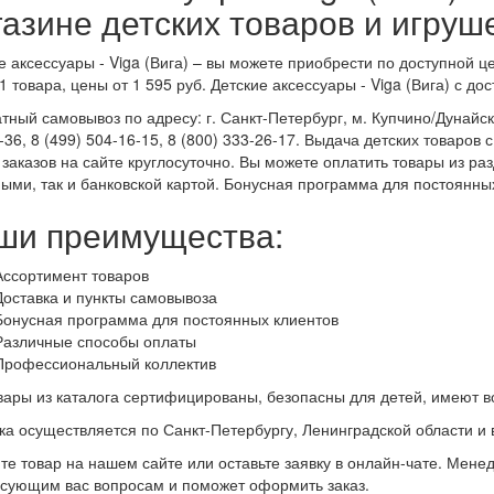
газине детских товаров и игруш
е аксессуары - Viga (Вига) – вы можете приобрести по доступной 
1 товара, цены от 1 595 руб. Детские аксессуары - Viga (Вига) с до
тный самовывоз по адресу: г. Санкт-Петербург, м. Купчино/Дунайская
-36, 8 (499) 504-16-15, 8 (800) 333-26-17. Выдача детских товаров 
заказов на сайте круглосуточно. Вы можете оплатить товары из разд
ыми, так и банковской картой. Бонусная программа для постоянны
ши преимущества:
Ассортимент товаров
Доставка и пункты самовывоза
Бонусная программа для постоянных клиентов
Различные способы оплаты
Профессиональный коллектив
вары из каталога сертифицированы, безопасны для детей, имеют в
ка осуществляется по Санкт-Петербургу, Ленинградской области и в
те товар на нашем сайте или оставьте заявку в онлайн-чате. Мене
сующим вас вопросам и поможет оформить заказ.