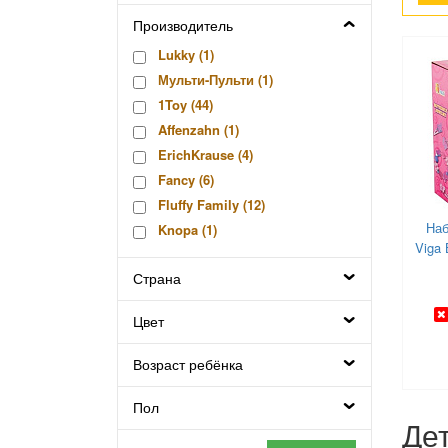
Производитель
Lukky (
1
)
Мульти-Пульти (
1
)
1Toy (
44
)
Affenzahn (
1
)
ErichKrause (
4
)
Fancy (
6
)
Fluffy Family (
12
)
Наб
Knopa (
1
)
Viga 
Lego (
4
)
Страна
Markwins (
2
)
Mary Poppins (
108
)
Цвет
MGA (
2
)
Viga (
1
)
Возраст ребёнка
Играем Вместе (
15
)
КНР (
6
)
Пол
Дет
Милая леди (
2
)