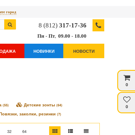
те город
8 (812)
317-17-36
Пн
-
Пт
,
09.00
-
18.00
РОДАЖА
НОВИНКИ
НОВОСТИ
0
ка
Детские зонты
(55)
(64)
0
Повязки, заколки, резинки
(7)
32
64