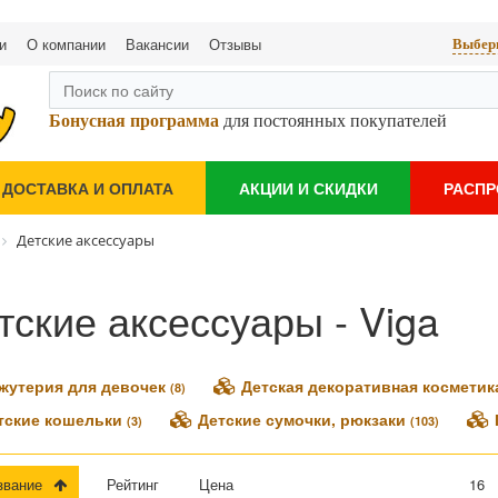
и
О компании
Вакансии
Отзывы
Выбери
Бонусная программа
для постоянных покупателей
ДОСТАВКА И ОПЛАТА
АКЦИИ И СКИДКИ
РАСП
Детские аксессуары
тские аксессуары - Viga
жутерия для девочек
Детская декоративная космети
(8)
тские кошельки
Детские сумочки, рюкзаки
(3)
(103)
азвание
Рейтинг
Цена
16