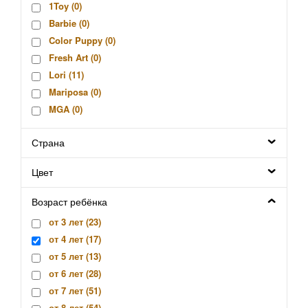
1Toy (
0
)
Barbie (
0
)
Color Puppy (
0
)
Fresh Art (
0
)
Lori (
11
)
Mariposa (
0
)
MGA (
0
)
Molly (
0
)
Страна
Peppa Pig (
0
)
Supertoys (
0
)
Цвет
Волшебная Мастерская (
0
)
Десятое королевство (
0
)
Возраст ребёнка
КНР (
0
)
от 3 лет (
23
)
Оригами (
1
)
от 4 лет (
17
)
Остров сокровищ (
0
)
от 5 лет (
13
)
Фантазёр (
5
)
от 6 лет (
28
)
ЮнЛандия (
0
)
от 7 лет (
51
)
от 8 лет (
54
)