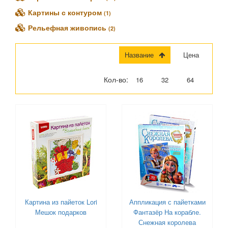
Картины с контуром
(1)
Рельефная живопись
(2)
Название
Цена
Кол-во:
16
32
64
Картина из пайеток Lori
Аппликация с пайетками
Мешок подарков
Фантазёр На корабле.
Снежная королева