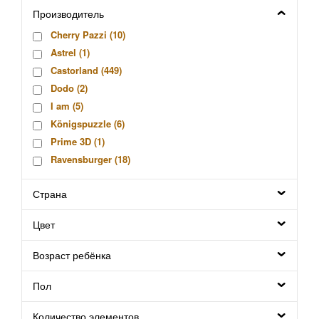
Производитель
Cherry Pazzi (
10
)
Astrel (
1
)
Castorland (
449
)
Dodo (
2
)
I am (
5
)
Königspuzzle (
6
)
Prime 3D (
1
)
Ravensburger (
18
)
Step Puzzle (
129
)
Страна
Trefl (
471
)
КНР (
1
)
Цвет
Оригами (
78
)
Рыжий кот (
33
)
Возраст ребёнка
Стелла (
25
)
Пол
Количество элементов