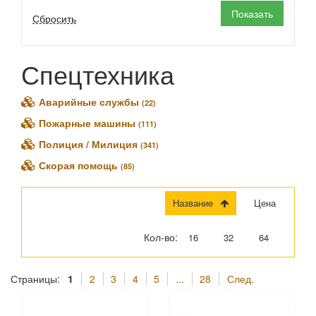
Simba (
1
)
Автопанорама (
11
)
Играем Вместе (
1
)
Спецтехника
КНР (
3
)
Нордпласт (
1
)
Полесье (
23
)
Аварийные службы
(22)
Премьер Игрушка (
3
)
Пожарные машины
(111)
ТехноПарк (
389
)
Полиция / Милиция
(341)
Юг-Пласт (
1
)
Скорая помощь
(85)
Название
Цена
Кол-во:
16
32
64
Страницы:
1
2
3
4
5
...
28
След.