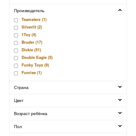
Производитель
Teamsterz (
1
)
Silverlit (
2
)
1Toy (
4
)
Bruder (
17
)
Dickie (
51
)
Double Eagle (
5
)
Funky Toys (
9
)
Funrise (
1
)
HTI (
5
)
Страна
Hui Na Toys (
1
)
Kaiyu (
5
)
Цвет
Kinsmart (
11
)
Knopa (
1
)
Возраст ребёнка
Play Smart (
1
)
Shantou (
1
)
Пол
Shenzhen Toys (
1
)