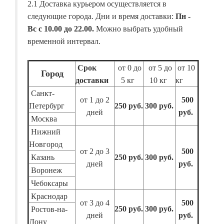
2.1 Доставка курьером осуществляется в
следующие города. Дни и время доставки:
Пн -
Вс с 10.00 до 22.00.
Можно выбрать удобный
временной интервал.
Срок
от 0 до
от 5 до
от 10
Город
доставки
5 кг
10 кг
кг
Санкт-
от 1 до 2
500
Петербург
250 руб.
300 руб.
дней
руб.
Москва
Нижний
Новгород
от 2 до 3
500
Казань
250 руб.
300 руб.
дней
руб.
Воронеж
Чебоксары
Краснодар
от 3 до 4
500
250 руб.
300 руб.
Ростов-на-
дней
руб.
Дону