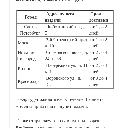
Адрес пункта
Срок
Город
выдачи
доставки
Санкт-
Люботинский пр., д.
от 1 до 2
Петербург
5
дней
2-й Стрелецкий пр-д,
от 1 до 2
Москва
д. 10
дней
Нижний
Сормовское шоссе, д.
от 2 до 3
Новгород
24, к. 36
дней
Набережная ул., д. 11,
от 2 до 3
Казань
к. 1
дней
Воровского ул., д.
от 3 до 4
Краснодар
152
дней
Товар будет ожидать вас в течение 3-х дней с
момента прибытия на пункт выдачи.
Также отправляем заказы в пункты выдачи
Boxberry
, расположенные во многих городах