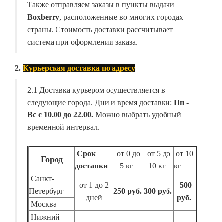
Также отправляем заказы в пункты выдачи
Boxberry
, расположенные во многих городах
страны. Стоимость доставки рассчитывает
система при оформлении заказа.
2.
Курьерская доставка по адресу
2.1 Доставка курьером осуществляется в
следующие города. Дни и время доставки:
Пн -
Вс с 10.00 до 22.00.
Можно выбрать удобный
временной интервал.
Срок
от 0 до
от 5 до
от 10
Город
доставки
5 кг
10 кг
кг
Санкт-
от 1 до 2
500
Петербург
250 руб.
300 руб.
дней
руб.
Москва
Нижний