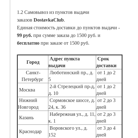
1.2 Самовывоз из пунктов выдачи
заказов
DostavkaClub
.
Единая стоимость доставки до пунктов выдачи -
99 руб.
при сумме заказа до 1500 руб. и
бесплатно
при заказе от 1500 руб.
Адрес пункта
Срок
Город
выдачи
доставки
Санкт-
Люботинский пр., д.
от 1 до 2
Петербург
5
дней
2-й Стрелецкий пр-д,
от 1 до 2
Москва
д. 10
дней
Нижний
Сормовское шоссе, д.
от 2 до 3
Новгород
24, к. 36
дней
Набережная ул., д. 11,
от 2 до 3
Казань
к. 1
дней
Воровского ул., д.
от 3 до 4
Краснодар
152
дней