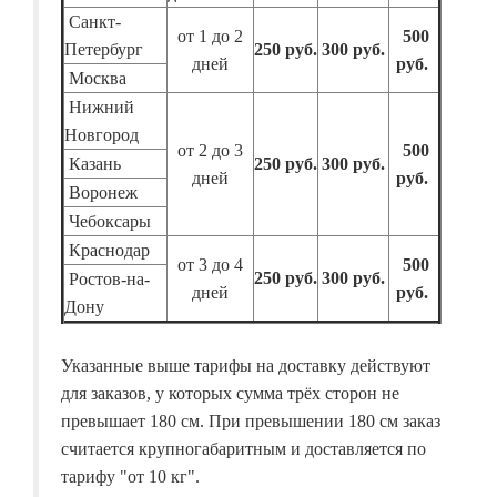
Санкт-
от 1 до 2
500
Петербург
250 руб.
300 руб.
дней
руб.
Москва
Нижний
Новгород
от 2 до 3
500
Казань
250 руб.
300 руб.
дней
руб.
Воронеж
Чебоксары
Краснодар
от 3 до 4
500
250 руб.
300 руб.
Ростов-на-
дней
руб.
Дону
Указанные выше тарифы на доставку действуют
для заказов, у которых сумма трёх сторон не
превышает 180 см. При превышении 180 см заказ
считается крупногабаритным и доставляется по
тарифу "от 10 кг".