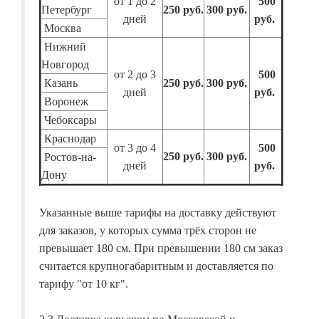
от 1 до 2
500
Петербург
250 руб.
300 руб.
дней
руб.
Москва
Нижний
Новгород
от 2 до 3
500
Казань
250 руб.
300 руб.
дней
руб.
Воронеж
Чебоксары
Краснодар
от 3 до 4
500
250 руб.
300 руб.
Ростов-на-
дней
руб.
Дону
Указанные выше тарифы на доставку действуют
для заказов, у которых сумма трёх сторон не
превышает 180 см. При превышении 180 см заказ
считается крупногабаритным и доставляется по
тарифу "от 10 кг".