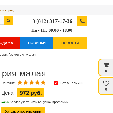
те город
8 (812)
317-17-36
Пн
-
Пт
,
09.00
-
18.00
РОДАЖА
НОВИНКИ
НОВОСТИ
омик Геометрия малая
трия малая
0
Рейтинг:
нет в наличии
0
972 руб.
Цена:
+48.6
баллов участникам бонусной программы
Узнать о поступлении