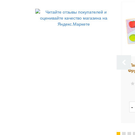
Пазл Viga Пчелка, 4
Доска-вкладыш Томик
Па
элемента, в пленке
Игрушки
Фру
мало
мало
903 руб.
1 046 руб.