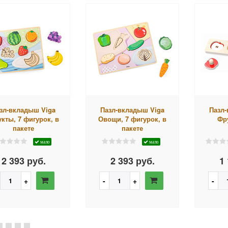
зл-вкладыш Viga
Пазл-вкладыш Viga
Пазл
кты, 7 фигурок, в
Овощи, 7 фигурок, в
Фру
пакете
пакете
мало
мало
2 393 руб.
2 393 руб.
1 