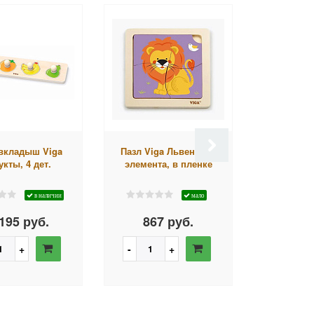
-вкладыш Viga
Пазл Viga Львенок, 4
Пазл Vig
кты, 4 дет.
элемента, в пленке
элемента
в наличии
мало
195 руб.
867 руб.
867