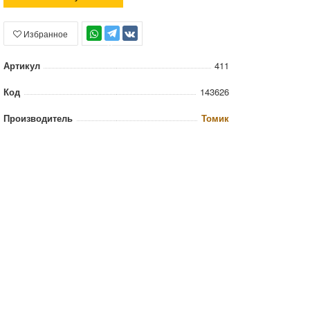
Избранное
TG
Артикул
411
Код
143626
Производитель
Томик