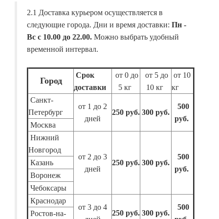
2.1 Доставка курьером осуществляется в
следующие города. Дни и время доставки:
Пн -
Вс с 10.00 до 22.00.
Можно выбрать удобный
временной интервал.
Срок
от 0 до
от 5 до
от 10
Город
доставки
5 кг
10 кг
кг
Санкт-
от 1 до 2
500
Петербург
250 руб.
300 руб.
дней
руб.
Москва
Нижний
Новгород
от 2 до 3
500
Казань
250 руб.
300 руб.
дней
руб.
Воронеж
Чебоксары
Краснодар
от 3 до 4
500
250 руб.
300 руб.
Ростов-на-