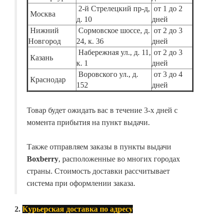
2-й Стрелецкий пр-д,
от 1 до 2
Москва
д. 10
дней
Нижний
Сормовское шоссе, д.
от 2 до 3
Новгород
24, к. 36
дней
Набережная ул., д. 11,
от 2 до 3
Казань
к. 1
дней
Воровского ул., д.
от 3 до 4
Краснодар
152
дней
Товар будет ожидать вас в течение 3-х дней с
момента прибытия на пункт выдачи.
Также отправляем заказы в пункты выдачи
Boxberry
, расположенные во многих городах
страны. Стоимость доставки рассчитывает
система при оформлении заказа.
2.
Курьерская доставка по адресу