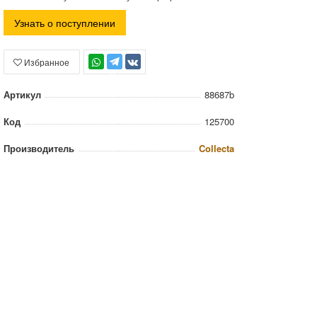
Узнать о поступлении
Избранное
TG
Артикул
88687b
Код
125700
Производитель
Collecta