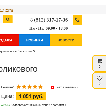
те город
8 (812)
317-17-36
Пн
-
Пт
,
09.00
-
18.00
РОДАЖА
НОВИНКИ
НОВОСТИ
арликового бегемота, S
рликового
0
0
Рейтинг:
нет в наличии
1 051 руб.
Цена:
+52.55
баллов участникам бонусной программы