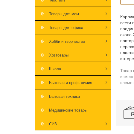
Товары для мам
Карлик
вести 
Товары для офиса
поодин
около 
повтор
Хобби и творчество
перехо
пласти
Хозтовары
интере
Школа
Товар 
измене
элемен
Бытовая и проф. химия
Бытовая техника
Медицинские товары
СИЗ