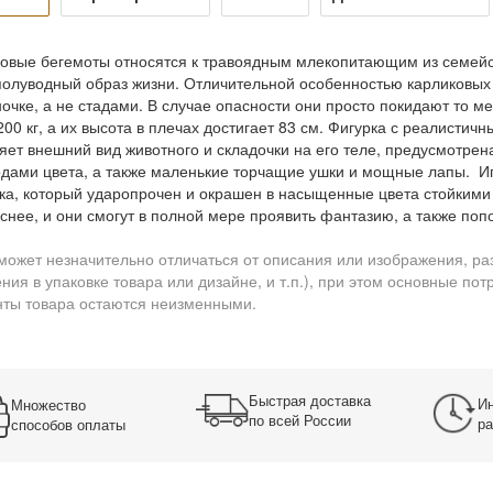
овые бегемоты относятся к травоядным млекопитающим из семейс
полуводный образ жизни. Отличительной особенностью карликовых б
очке, а не стадами. В случае опасности они просто покидают то ме
200 кг, а их высота в плечах достигает 83 см. Фигурка с реалисти
яет внешний вид животного и складочки на его теле, предусмотр
дами цвета, а также маленькие торчащие ушки и мощные лапы. И
ка, который ударопрочен и окрашен в насыщенные цвета стойкими
снее, и они смогут в полной мере проявить фантазию, а также по
может незначительно отличаться от описания или изображения, ра
ния в упаковке товара или дизайне, и т.п.), при этом основные по
ты товара остаются неизменными.
Быстрая доставка
Ин
Множество
по всей России
ра
способов оплаты