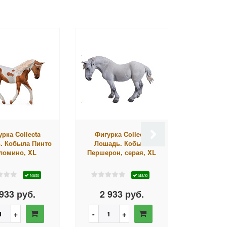
рка Collecta
Фигурка Collecta
Фигурка
. Кобыла Пинто
Лошадь. Кобыла
Лошадь
ломино, XL
Першерон, серая, XL
Бельг
каштан
мало
мало
933 руб.
2 933 руб.
2 93