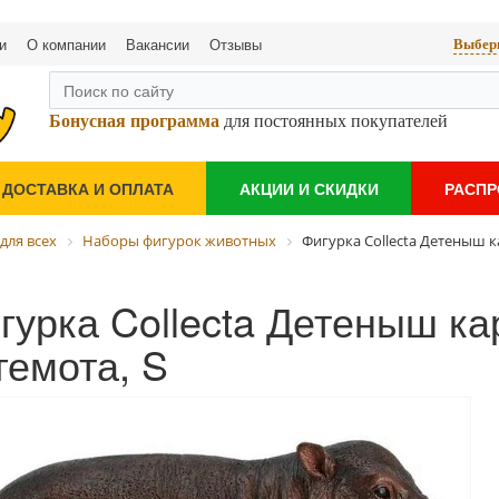
и
О компании
Вакансии
Отзывы
Выбери
Бонусная программа
для постоянных покупателей
ДОСТАВКА И ОПЛАТА
АКЦИИ И СКИДКИ
РАСП
для всех
Наборы фигурок животных
Фигурка Collecta Детеныш к
гурка Collecta Детеныш ка
гемота, S