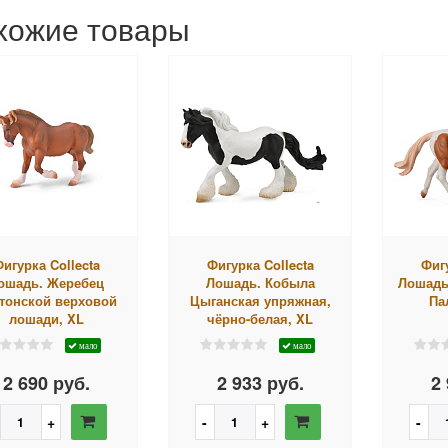
хожие товары
игурка Collecta
Фигурка Collecta
Фигу
ошадь. Жеребец
Лошадь. Кобыла
Лошадь
тонской верховой
Цыганская упряжная,
Па
лошади, XL
чёрно-белая, XL
мало
мало
2 690 руб.
2 933 руб.
2 