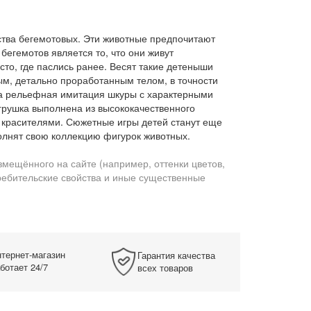
тва бегемотовых. Эти животные предпочитают
егемотов является то, что они живут
сто, где паслись ранее. Весят такие детеныши
чным, детально проработанным телом, в точности
ена рельефная имитация шкуры с характерными
грушка выполнена из высококачественного
 красителями. Сюжетные игры детей станут еще
полнят свою коллекцию фигурок животных.
змещённого на сайте (например, оттенки цветов,
требительские свойства и иные существенные
тернет-магазин
Гарантия качества
ботает 24/7
всех товаров