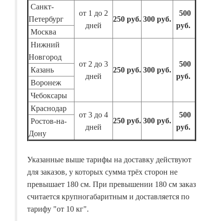
Санкт-
от 1 до 2
500
Петербург
250 руб.
300 руб.
дней
руб.
Москва
Нижний
Новгород
от 2 до 3
500
Казань
250 руб.
300 руб.
дней
руб.
Воронеж
Чебоксары
Краснодар
от 3 до 4
500
250 руб.
300 руб.
Ростов-на-
дней
руб.
Дону
Указанные выше тарифы на доставку действуют
для заказов, у которых сумма трёх сторон не
превышает 180 см. При превышении 180 см заказ
считается крупногабаритным и доставляется по
тарифу "от 10 кг".