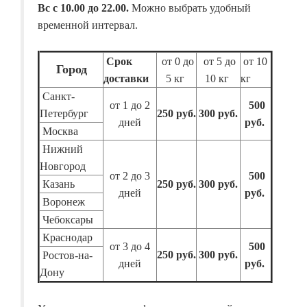
Вс с 10.00 до 22.00.
Можно выбрать удобный
временной интервал.
Срок
от 0 до
от 5 до
от 10
Город
доставки
5 кг
10 кг
кг
Санкт-
от 1 до 2
500
Петербург
250 руб.
300 руб.
дней
руб.
Москва
Нижний
Новгород
от 2 до 3
500
Казань
250 руб.
300 руб.
дней
руб.
Воронеж
Чебоксары
Краснодар
от 3 до 4
500
250 руб.
300 руб.
Ростов-на-
дней
руб.
Дону