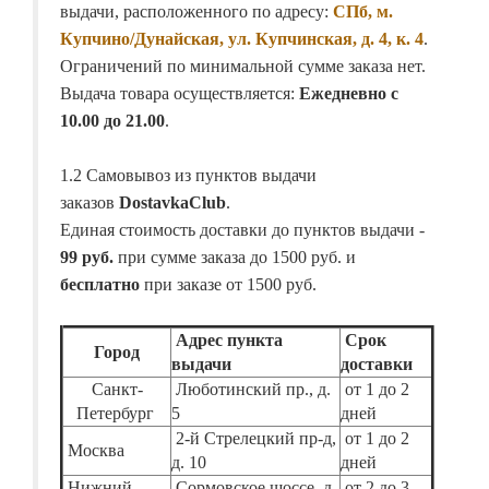
выдачи, расположенного по адресу:
СПб, м.
Купчино/Дунайская, ул. Купчинская, д. 4, к. 4
.
Ограничений по минимальной сумме заказа нет.
Выдача товара осуществляется:
Ежедневно с
10.00 до 21.00
.
1.2 Самовывоз из пунктов выдачи
заказов
DostavkaClub
.
Единая стоимость доставки до пунктов выдачи -
99 руб.
при сумме заказа до 1500 руб. и
бесплатно
при заказе от 1500 руб.
Адрес пункта
Срок
Город
выдачи
доставки
Санкт-
Люботинский пр., д.
от 1 до 2
Петербург
5
дней
2-й Стрелецкий пр-д,
от 1 до 2
Москва
д. 10
дней
Нижний
Сормовское шоссе, д.
от 2 до 3