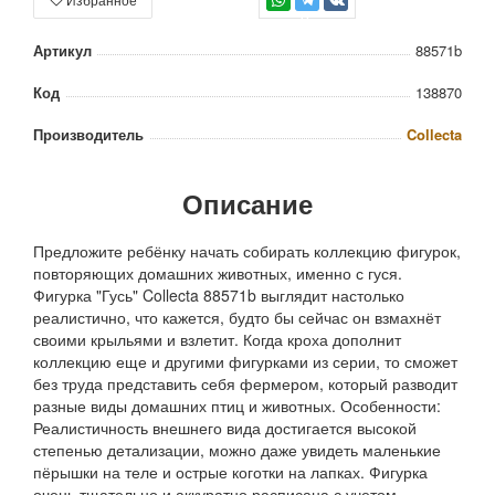
TG
Артикул
88571b
Код
138870
Производитель
Collecta
Описание
Предложите ребёнку начать собирать коллекцию фигурок,
повторяющих домашних животных, именно с гуся.
Фигурка "Гусь" Collecta 88571b выглядит настолько
реалистично, что кажется, будто бы сейчас он взмахнёт
своими крыльями и взлетит. Когда кроха дополнит
коллекцию еще и другими фигурками из серии, то сможет
без труда представить себя фермером, который разводит
разные виды домашних птиц и животных. Особенности:
Реалистичность внешнего вида достигается высокой
степенью детализации, можно даже увидеть маленькие
пёрышки на теле и острые коготки на лапках. Фигурка
очень тщательно и аккуратно расписана с учетом