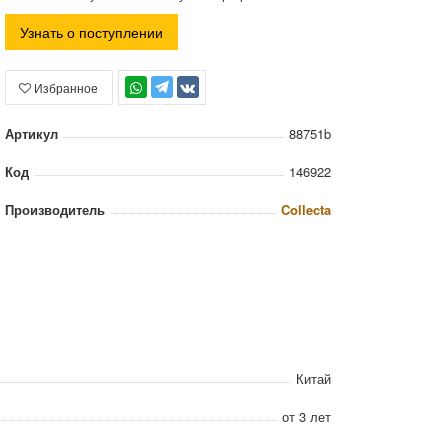
Узнать о поступлении
Избранное
TG
Артикул
88751b
Код
146922
Производитель
Collecta
Китай
от 3 лет