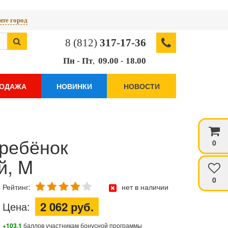
те город
8 (812)
317-17-36
Пн
-
Пт
,
09.00
-
18.00
РОДАЖА
НОВИНКИ
НОВОСТИ
еребёнок
0
й, M
0
Рейтинг:
нет в наличии
2 062 руб.
Цена:
+103.1
баллов участникам бонусной программы