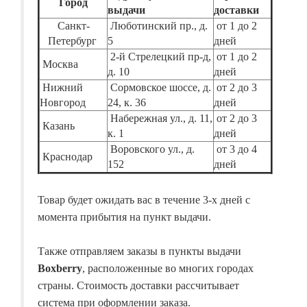
Город
выдачи
доставки
Санкт-
Люботинский пр., д.
от 1 до 2
Петербург
5
дней
2-й Стрелецкий пр-д,
от 1 до 2
Москва
д. 10
дней
Нижний
Сормовское шоссе, д.
от 2 до 3
Новгород
24, к. 36
дней
Набережная ул., д. 11,
от 2 до 3
Казань
к. 1
дней
Воровского ул., д.
от 3 до 4
Краснодар
152
дней
Товар будет ожидать вас в течение 3-х дней с
момента прибытия на пункт выдачи.
Также отправляем заказы в пункты выдачи
Boxberry
, расположенные во многих городах
страны. Стоимость доставки рассчитывает
система при оформлении заказа.