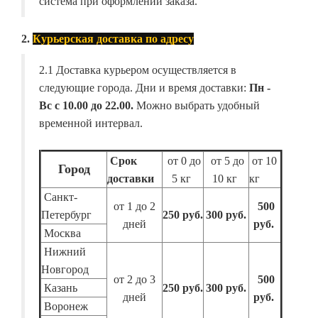
система при оформлении заказа.
2.
Курьерская доставка по адресу
2.1 Доставка курьером осуществляется в
следующие города. Дни и время доставки:
Пн -
Вс с 10.00 до 22.00.
Можно выбрать удобный
временной интервал.
Срок
от 0 до
от 5 до
от 10
Город
доставки
5 кг
10 кг
кг
Санкт-
от 1 до 2
500
Петербург
250 руб.
300 руб.
дней
руб.
Москва
Нижний
Новгород
от 2 до 3
500
Казань
250 руб.
300 руб.
дней
руб.
Воронеж