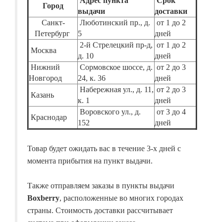
Адрес пункта
Срок
Город
выдачи
доставки
Санкт-
Люботинский пр., д.
от 1 до 2
Петербург
5
дней
2-й Стрелецкий пр-д,
от 1 до 2
Москва
д. 10
дней
Нижний
Сормовское шоссе, д.
от 2 до 3
Новгород
24, к. 36
дней
Набережная ул., д. 11,
от 2 до 3
Казань
к. 1
дней
Воровского ул., д.
от 3 до 4
Краснодар
152
дней
Товар будет ожидать вас в течение 3-х дней с
момента прибытия на пункт выдачи.
Также отправляем заказы в пункты выдачи
Boxberry
, расположенные во многих городах
страны. Стоимость доставки рассчитывает