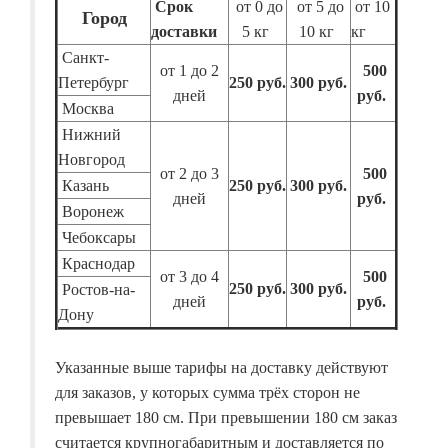
Срок
от 0 до
от 5 до
от 10
Город
доставки
5 кг
10 кг
кг
Санкт-
от 1 до 2
500
Петербург
250 руб.
300 руб.
дней
руб.
Москва
Нижний
Новгород
от 2 до 3
500
Казань
250 руб.
300 руб.
дней
руб.
Воронеж
Чебоксары
Краснодар
от 3 до 4
500
250 руб.
300 руб.
Ростов-на-
дней
руб.
Дону
Указанные выше тарифы на доставку действуют
для заказов, у которых сумма трёх сторон не
превышает 180 см. При превышении 180 см заказ
считается крупногабаритным и доставляется по