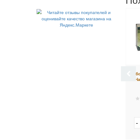
Фигурка Collecta
Фигурка Collecta
Набо
Лошадь. Кобыла
Лошадь. Камаргу, серая,
На
Бельгийская,
XL
каштановая, XL
мало
в наличии
2 933 руб.
2 600 руб.