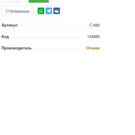
Избранное
TG
Артикул
С-683
Код
142885
Производитель
Огонек