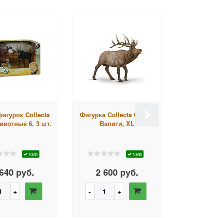
игурок Collecta
Фигурка Collecta Олень
Фигурка
ивотные 6, 3 шт.
Вапити, XL
Лошадь
бретонск
лоша
мало
мало
640 руб.
2 600 руб.
2 69