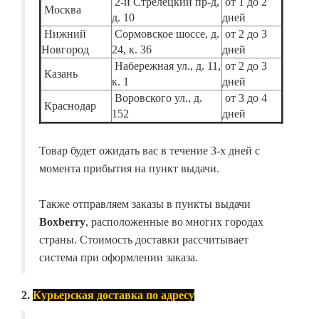
2-й Стрелецкий пр-д,
от 1 до 2
Москва
д. 10
дней
Нижний
Сормовское шоссе, д.
от 2 до 3
Новгород
24, к. 36
дней
Набережная ул., д. 11,
от 2 до 3
Казань
к. 1
дней
Воровского ул., д.
от 3 до 4
Краснодар
152
дней
Товар будет ожидать вас в течение 3-х дней с
момента прибытия на пункт выдачи.
Также отправляем заказы в пункты выдачи
Boxberry
, расположенные во многих городах
страны. Стоимость доставки рассчитывает
система при оформлении заказа.
2.
Курьерская доставка по адресу