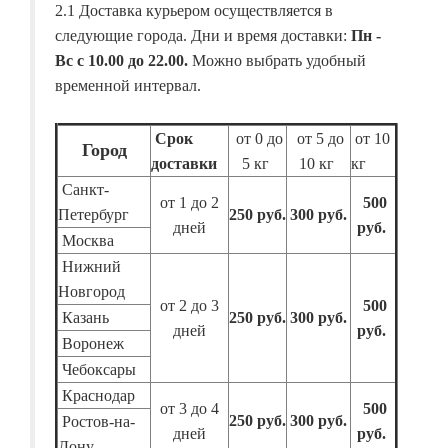
2.1 Доставка курьером осуществляется в
следующие города. Дни и время доставки:
Пн -
Вс с 10.00 до 22.00.
Можно выбрать удобный
временной интервал.
Срок
от 0 до
от 5 до
от 10
Город
доставки
5 кг
10 кг
кг
Санкт-
от 1 до 2
500
Петербург
250 руб.
300 руб.
дней
руб.
Москва
Нижний
Новгород
от 2 до 3
500
Казань
250 руб.
300 руб.
дней
руб.
Воронеж
Чебоксары
Краснодар
от 3 до 4
500
250 руб.
300 руб.
Ростов-на-
дней
руб.
Дону