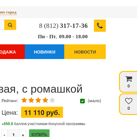
те город
8 (812)
317-17-36
Пн
-
Пт
,
09.00
-
18.00
РОДАЖА
НОВИНКИ
НОВОСТИ
овая, с ромашкой
0
Рейтинг:
(мало)
0
11 110 руб.
Цена:
+555.5
баллов участникам бонусной программы
КУПИТЬ