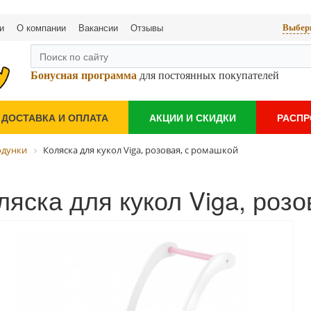
и
О компании
Вакансии
Отзывы
Выбери
Бонусная программа
для постоянных покупателей
ДОСТАВКА И ОПЛАТА
АКЦИИ И СКИДКИ
РАСП
одунки
Коляска для кукол Viga, розовая, с ромашкой
ляска для кукол Viga, роз