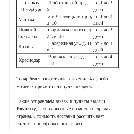
Санкт-
Люботинский пр., д.
от 1 до 2
Петербург
5
дней
2-й Стрелецкий пр-д,
от 1 до 2
Москва
д. 10
дней
Нижний
Сормовское шоссе, д.
от 2 до 3
Новгород
24, к. 36
дней
Набережная ул., д. 11,
от 2 до 3
Казань
к. 1
дней
Воровского ул., д.
от 3 до 4
Краснодар
152
дней
Товар будет ожидать вас в течение 3-х дней с
момента прибытия на пункт выдачи.
Также отправляем заказы в пункты выдачи
Boxberry
, расположенные во многих городах
страны. Стоимость доставки рассчитывает
система при оформлении заказа.