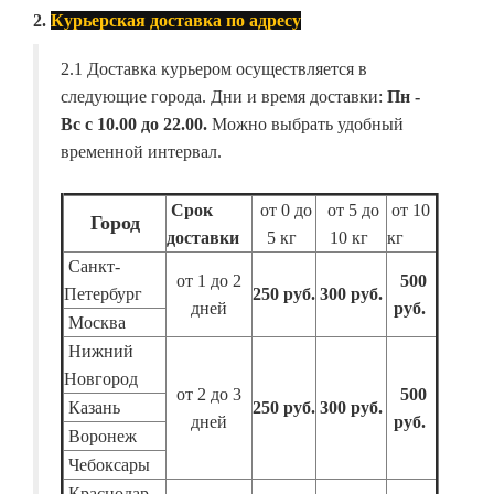
2.
Курьерская доставка по адресу
2.1 Доставка курьером осуществляется в
следующие города. Дни и время доставки:
Пн -
Вс с 10.00 до 22.00.
Можно выбрать удобный
временной интервал.
Срок
от 0 до
от 5 до
от 10
Город
доставки
5 кг
10 кг
кг
Санкт-
от 1 до 2
500
Петербург
250 руб.
300 руб.
дней
руб.
Москва
Нижний
Новгород
от 2 до 3
500
Казань
250 руб.
300 руб.
дней
руб.
Воронеж
Чебоксары
Краснодар