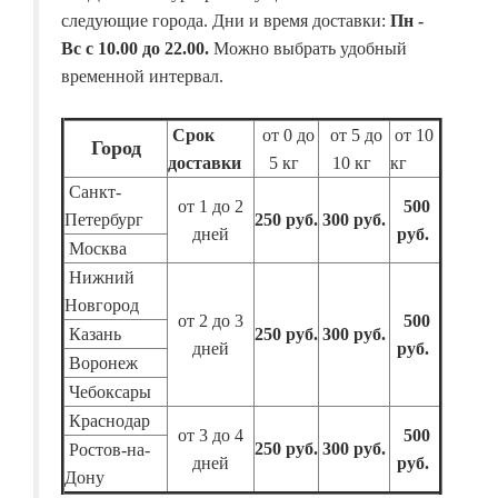
следующие города. Дни и время доставки:
Пн -
Вс с 10.00 до 22.00.
Можно выбрать удобный
временной интервал.
Срок
от 0 до
от 5 до
от 10
Город
доставки
5 кг
10 кг
кг
Санкт-
от 1 до 2
500
Петербург
250 руб.
300 руб.
дней
руб.
Москва
Нижний
Новгород
от 2 до 3
500
Казань
250 руб.
300 руб.
дней
руб.
Воронеж
Чебоксары
Краснодар
от 3 до 4
500
250 руб.
300 руб.
Ростов-на-
дней
руб.
Дону