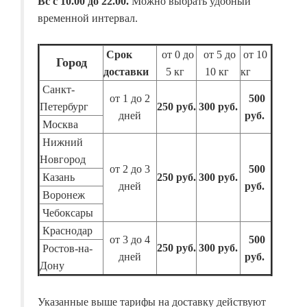
Вс с 10.00 до 22.00.
Можно выбрать удобный
временной интервал.
Срок
от 0 до
от 5 до
от 10
Город
доставки
5 кг
10 кг
кг
Санкт-
от 1 до 2
500
Петербург
250 руб.
300 руб.
дней
руб.
Москва
Нижний
Новгород
от 2 до 3
500
Казань
250 руб.
300 руб.
дней
руб.
Воронеж
Чебоксары
Краснодар
от 3 до 4
500
250 руб.
300 руб.
Ростов-на-
дней
руб.
Дону
Указанные выше тарифы на доставку действуют