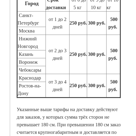
Город
доставки
5 кг
10 кг
кг
Санкт-
от 1 до 2
500
Петербург
250 руб.
300 руб.
дней
руб.
Москва
Нижний
Новгород
от 2 до 3
500
Казань
250 руб.
300 руб.
дней
руб.
Воронеж
Чебоксары
Краснодар
от 3 до 4
500
250 руб.
300 руб.
Ростов-на-
дней
руб.
Дону
Указанные выше тарифы на доставку действуют
для заказов, у которых сумма трёх сторон не
превышает 180 см. При превышении 180 см заказ
считается крупногабаритным и доставляется по