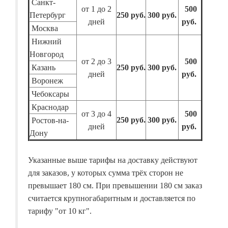
Санкт-
от 1 до 2
500
Петербург
250 руб.
300 руб.
дней
руб.
Москва
Нижний
Новгород
от 2 до 3
500
Казань
250 руб.
300 руб.
дней
руб.
Воронеж
Чебоксары
Краснодар
от 3 до 4
500
250 руб.
300 руб.
Ростов-на-
дней
руб.
Дону
Указанные выше тарифы на доставку действуют
для заказов, у которых сумма трёх сторон не
превышает 180 см. При превышении 180 см заказ
считается крупногабаритным и доставляется по
тарифу "от 10 кг".