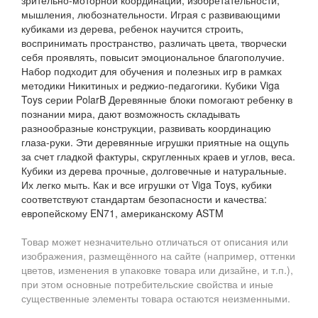
зрительно-моторной координации, изобретательности,
мышления, любознательности. Играя с развивающими
кубиками из дерева, ребенок научится строить,
воспринимать пространство, различать цвета, творчески
себя проявлять, повысит эмоциональное благополучие.
Набор подходит для обучения и полезных игр в рамках
методики Никитиных и реджио-педагогики. Кубики Viga
Toys серии PolarB Деревянные блоки помогают ребенку в
познании мира, дают возможность складывать
разнообразные конструкции, развивать координацию
глаза-руки. Эти деревянные игрушки приятные на ощупь
за счет гладкой фактуры, скругленных краев и углов, веса.
Кубики из дерева прочные, долговечные и натуральные.
Их легко мыть. Как и все игрушки от Viga Toys, кубики
соответствуют стандартам безопасности и качества:
европейскому EN71, американскому ASTM
Товар может незначительно отличаться от описания или
изображения, размещённого на сайте (например, оттенки
цветов, изменения в упаковке товара или дизайне, и т.п.),
при этом основные потребительские свойства и иные
существенные элементы товара остаются неизменными.