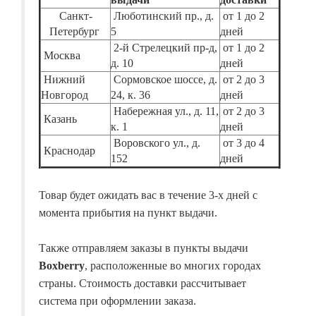
Санкт-
Люботинский пр., д.
от 1 до 2
Петербург
5
дней
2-й Стрелецкий пр-д,
от 1 до 2
Москва
д. 10
дней
Нижний
Сормовское шоссе, д.
от 2 до 3
Новгород
24, к. 36
дней
Набережная ул., д. 11,
от 2 до 3
Казань
к. 1
дней
Воровского ул., д.
от 3 до 4
Краснодар
152
дней
Товар будет ожидать вас в течение 3-х дней с
момента прибытия на пункт выдачи.
Также отправляем заказы в пункты выдачи
Boxberry
, расположенные во многих городах
страны. Стоимость доставки рассчитывает
система при оформлении заказа.