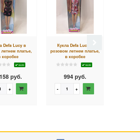
а Defa Lucy в
Кукла Defa Lucy в
Игровой 
 летнем платье,
розовом летнем платье,
Lucy, На пр
в коробке
в коробке
с л
мало
мало
158 руб.
994 руб.
4 04