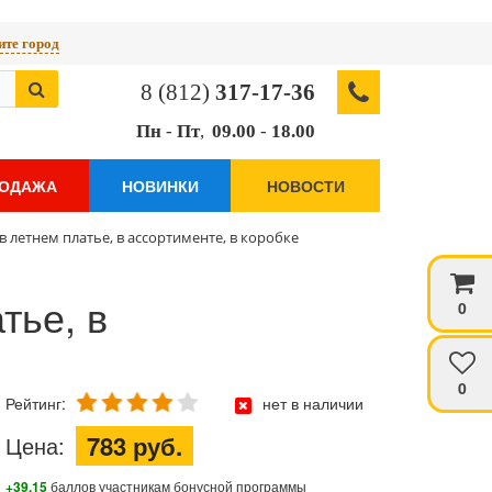
те город
8 (812)
317-17-36
Пн
-
Пт
,
09.00
-
18.00
РОДАЖА
НОВИНКИ
НОВОСТИ
 в летнем платье, в ассортименте, в коробке
тье, в
0
0
Рейтинг:
нет в наличии
783 руб.
Цена:
+39.15
баллов участникам бонусной программы