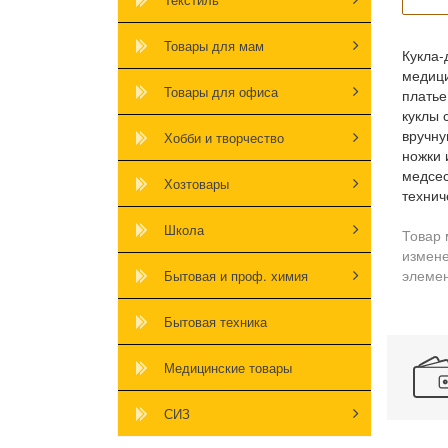
Товары для мам
Кукла-
медици
Товары для офиса
платье
куклы 
вручну
Хобби и творчество
ножки 
медсес
Хозтовары
технич
Школа
Товар 
измене
элемен
Бытовая и проф. химия
Бытовая техника
Медицинские товары
СИЗ