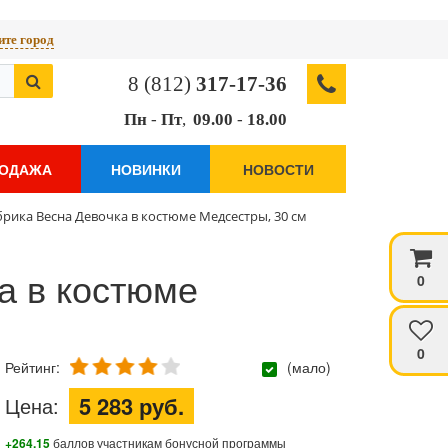
те город
8 (812)
317-17-36
Пн
-
Пт
,
09.00
-
18.00
РОДАЖА
НОВИНКИ
НОВОСТИ
брика Весна Девочка в костюме Медсестры, 30 см
а в костюме
0
0
Рейтинг:
(мало)
5 283 руб.
Цена:
+264.15
баллов участникам бонусной программы