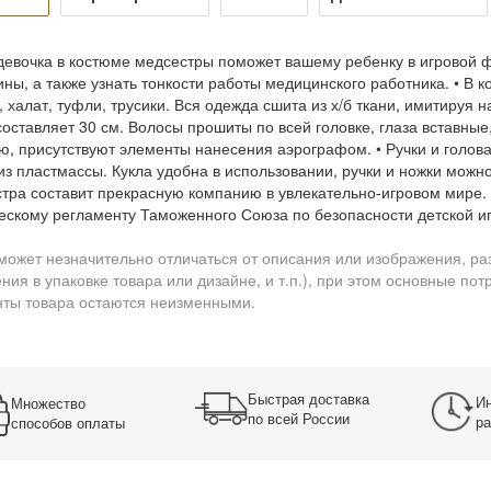
девочка в костюме медсестры поможет вашему ребенку в игровой 
ны, а также узнать тонкости работы медицинского работника. • В 
, халат, туфли, трусики. Вся одежда сшита из х/б ткани, имитируя
составляет 30 см. Волосы прошиты по всей головке, глаза вставн
ю, присутствуют элементы нанесения аэрографом. • Ручки и голов
из пластмассы. Кукла удобна в использовании, ручки и ножки можно
тра составит прекрасную компанию в увлекательно-игровом мире. 
ескому регламенту Таможенного Союза по безопасности детской и
может незначительно отличаться от описания или изображения, ра
ния в упаковке товара или дизайне, и т.п.), при этом основные по
ты товара остаются неизменными.
Быстрая доставка
Ин
Множество
по всей России
ра
способов оплаты