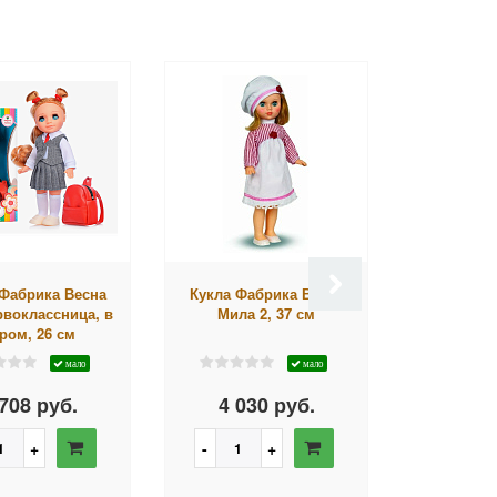
 Фабрика Весна
Кукла Фабрика Весна
Кукла Фа
рвоклассница, в
Мила 2, 37 см
Карапуз с
ром, 26 см
20 см, пл
мало
мало
708 руб.
4 030 руб.
2 54