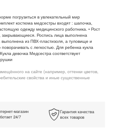
форме погрузиться в увлекательный мир
комплект костюма медсестры входят : шапочка,
 настоящую одежду медицинского работника. • Рост
ые, закрывающиеся. Роспись лица выполнена
а выполнена из ПВХ-пластизоля, а туловище и
 поворачивать с легкостью. Для ребенка кукла
Кукла девочка Медсестра соответствует
грушки
змещённого на сайте (например, оттенки цветов,
требительские свойства и иные существенные
тернет-магазин
Гарантия качества
ботает 24/7
всех товаров