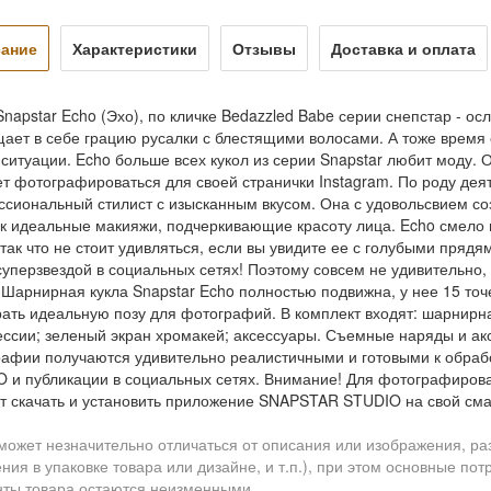
ание
Характеристики
Отзывы
Доставка и оплата
Snapstar Echo (Эхо), по кличке Bedazzled Babe серии снепстар - о
ает в себе грацию русалки с блестящими волосами. А тоже время о
ситуации. Echo больше всех кукол из серии Snapstar любит моду.
т фотографироваться для своей странички Instagram. По роду деят
сиональный стилист с изысканным вкусом. Она с удовольсвием со
к идеальные макияжи, подчеркивающие красоту лица. Echo смело 
 так что не стоит удивляться, если вы увидите ее с голубыми пряд
суперзвездой в социальных сетях! Поэтому совсем не удивительно, 
 Шарнирная кукла Snapstar Echo полностью подвижна, у нее 15 точ
ать идеальную позу для фотографий. В комплект входят: шарнирная
ссии; зеленый экран хромакей; аксессуары. Съемные наряды и а
афии получаются удивительно реалистичными и готовыми к обр
 и публикации в социальных сетях. Внимание! Для фотографиро
т скачать и установить приложение SNAPSTAR STUDIO на свой см
может незначительно отличаться от описания или изображения, ра
ния в упаковке товара или дизайне, и т.п.), при этом основные по
ты товара остаются неизменными.