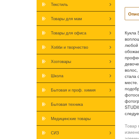
Текстиль
Опис
Товары для мам
Кукла 
Товары для офиса
воплощ
любой 
Хобби и творчество
обожае
профес
Хозтовары
девоче
волос,
Школа
стала 
месте.
подобр
Бытовая и проф. химия
фотосе
фотогр
Бытовая техника
STUDIO
следуе
Медицинские товары
Товар 
измене
СИЗ
элемен