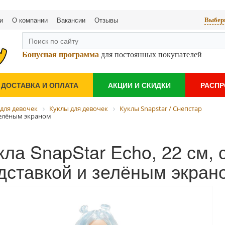
и
О компании
Вакансии
Отзывы
Выбери
Бонусная программа
для постоянных покупателей
ДОСТАВКА И ОПЛАТА
АКЦИИ И СКИДКИ
РАСП
для девочек
Куклы для девочек
Куклы Snapstar / Снепстар
и зелёным экраном
кла SnapStar Echo, 22 см, с
дставкой и зелёным экран