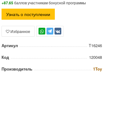
+87.65
баллов участникам бонусной программы
Узнать о поступлении
Избранное
TG
Артикул
Т16246
Код
120048
Производитель
1Toy