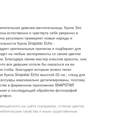
слепительная девочка-мечтательница. Кукла Эхо
на естественна и чувствуте себя уверенно в
 Она регулярно примеряет новые наряды и
ельности Кукла Snapstar Echo -
здает оригинальные прически и подбирает для
идет на любые эксперименты со своим цветом
ями. Благодяра своим мастер классом красоты, она
что все девушки хотели бы оказаться на ее
ек сгиба, благодаря которым можно легко
 Кукла Snapstar Echo высотой 22 см.; стенд для
ксессуары максимально детализированы, поэтому
аботке в фирменном приложении SNAPSTAR
вания и последующей обработки фотографий
артфон.
змещённого на сайте (например, оттенки цветов,
требительские свойства и иные существенные