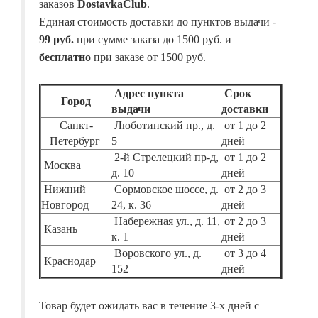
заказов
DostavkaClub
.
Единая стоимость доставки до пунктов выдачи -
99 руб.
при сумме заказа до 1500 руб. и
бесплатно
при заказе от 1500 руб.
Адрес пункта
Срок
Город
выдачи
доставки
Санкт-
Люботинский пр., д.
от 1 до 2
Петербург
5
дней
2-й Стрелецкий пр-д,
от 1 до 2
Москва
д. 10
дней
Нижний
Сормовское шоссе, д.
от 2 до 3
Новгород
24, к. 36
дней
Набережная ул., д. 11,
от 2 до 3
Казань
к. 1
дней
Воровского ул., д.
от 3 до 4
Краснодар
152
дней
Товар будет ожидать вас в течение 3-х дней с