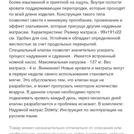
более изысканной и приятной на ощупь. Внутри полости
кровати поддерживающие перегородки, которые проходят
по всей длине изделия. Конструкция такого типа
позволяет свести к минимуму прогибание, проминание и
эффект скатывания, которые присущи другим надувным
матрасам. Характеристики: Размер матраса - 99х191х22
см. Удобен для сна. Устойчив и обладает определенной
жесткостью за счет продольных перекрытий.
Специальный клапан позволит значительно ускорить
процесс надувания и сдувания . Имеется встроенный
ножной насос. Максимальная нагрузка - 137 кг. Вес
матраса - 4 кг. Внимание! Новые кровати и матрасы могут
в первую неделю своего использования становиться
мягче. Это обусловлено тем, что клапан еще не
разработан, и может пропускать некоторое количество
воздуха. В данном случае необходимо просто
подкачивать кровать каждый день, через несколько дней
клапан разработается и проблема исчезнет. В комплекте:
Надувной матрас Downy; Инструкция по эксплуатации на
русском языке.
Товар может незначительно отличаться от описания или
изображения, размещённого на сайте (например, оттенки