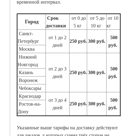
временной интервал.
Срок
от 0 до
от 5 до
от 10
Город
доставки
5 кг
10 кг
кг
Санкт-
от 1 до 2
500
Петербург
250 руб.
300 руб.
дней
руб.
Москва
Нижний
Новгород
от 2 до 3
500
Казань
250 руб.
300 руб.
дней
руб.
Воронеж
Чебоксары
Краснодар
от 3 до 4
500
250 руб.
300 руб.
Ростов-на-
дней
руб.
Дону
Указанные выше тарифы на доставку действуют
для заказов, у которых сумма трёх сторон не