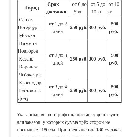
Срок
от 0 до
от 5 до
от 10
Город
доставки
5 кг
10 кг
кг
Санкт-
от 1 до 2
500
Петербург
250 руб.
300 руб.
дней
руб.
Москва
Нижний
Новгород
от 2 до 3
500
Казань
250 руб.
300 руб.
дней
руб.
Воронеж
Чебоксары
Краснодар
от 3 до 4
500
250 руб.
300 руб.
Ростов-на-
дней
руб.
Дону
Указанные выше тарифы на доставку действуют
для заказов, у которых сумма трёх сторон не
превышает 180 см. При превышении 180 см заказ