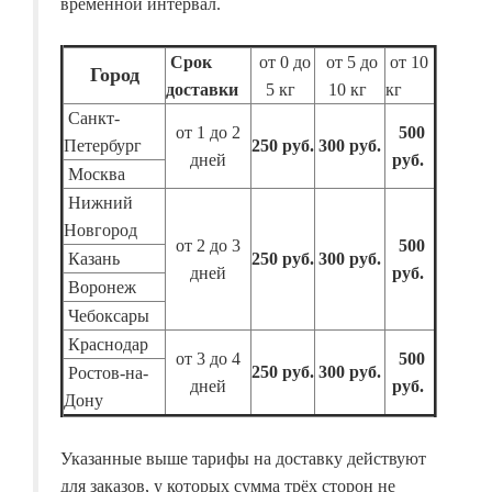
временной интервал.
Срок
от 0 до
от 5 до
от 10
Город
доставки
5 кг
10 кг
кг
Санкт-
от 1 до 2
500
Петербург
250 руб.
300 руб.
дней
руб.
Москва
Нижний
Новгород
от 2 до 3
500
Казань
250 руб.
300 руб.
дней
руб.
Воронеж
Чебоксары
Краснодар
от 3 до 4
500
250 руб.
300 руб.
Ростов-на-
дней
руб.
Дону
Указанные выше тарифы на доставку действуют
для заказов, у которых сумма трёх сторон не