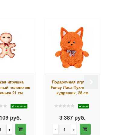
кая игрушка
Подарочная игрушка
Подарочн
ный человечек
Fancy Лиса Пухляшик-
Fancy К
енька 21 см
кудряшик, 28 см
в наличии
мало
109 руб.
3 387 руб.
1 93