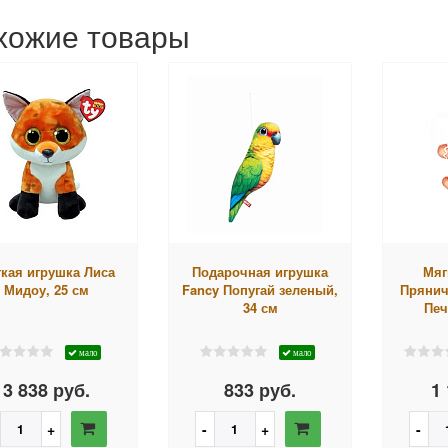
хожие товары
кая игрушка Лиса
Подарочная игрушка
Мяг
Мидоу, 25 см
Fancy Попугай зеленый,
Прянич
34 см
Печ
мало
мало
3 838 руб.
833 руб.
1 