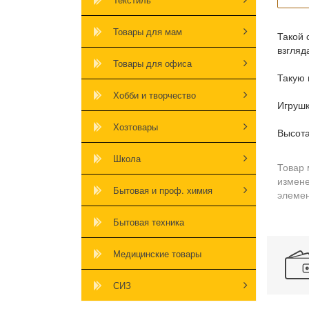
Товары для мам
Такой 
взгляд
Товары для офиса
Такую 
Хобби и творчество
Игрушк
Хозтовары
Высота
Школа
Товар 
измене
Бытовая и проф. химия
элемен
Бытовая техника
Медицинские товары
СИЗ