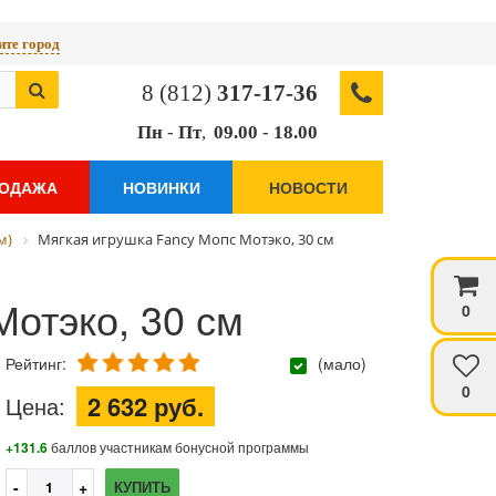
те город
8 (812)
317-17-36
Пн
-
Пт
,
09.00
-
18.00
РОДАЖА
НОВИНКИ
НОВОСТИ
м)
Мягкая игрушка Fancy Мопс Мотэко, 30 см
Мотэко, 30 см
0
Рейтинг:
(мало)
0
2 632 руб.
Цена:
+131.6
баллов участникам бонусной программы
КУПИТЬ