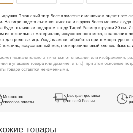
 игрушка Плюшевый тигр Босс в жилетке с мешочком оценят все л
и. На тигре надета съемная жилетка и в руках Босса мешочек куд
а будет отличным подарком к году Тигра! Размер игрушки 30 см. 
ом из текстильных материалов, искусственного меха, с наполнител
ят для ролевых игр. Уход: влажная обработка при температуре не 
: текстиль, искусственный мех, полипропиленовый хлопок. Высота иг
может незначительно отличаться от описания или изображения, ра
ния в упаковке товара или дизайне, и т.п.), при этом основные по
ты товара остаются неизменными.
Быстрая доставка
Ин
Множество
по всей России
ра
способов оплаты
хожие товары