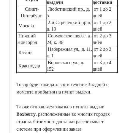
выдачи
доставки
Санкт-
Люботинский пр., д.
от 1 до 2
Петербург
5
дней
2-й Стрелецкий пр-д,
от 1 до 2
Москва
д. 10
дней
Нижний
Сормовское шоссе, д.
от 2 до 3
Новгород
24, к. 36
дней
Набережная ул., д. 11,
от 2 до 3
Казань
к. 1
дней
Воровского ул., д.
от 3 до 4
Краснодар
152
дней
Товар будет ожидать вас в течение 3-х дней с
момента прибытия на пункт выдачи.
Также отправляем заказы в пункты выдачи
Boxberry
, расположенные во многих городах
страны. Стоимость доставки рассчитывает
система при оформлении заказа.