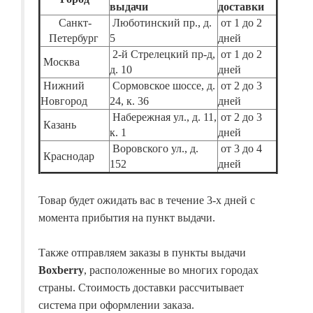
выдачи
доставки
Санкт-
Люботинский пр., д.
от 1 до 2
Петербург
5
дней
2-й Стрелецкий пр-д,
от 1 до 2
Москва
д. 10
дней
Нижний
Сормовское шоссе, д.
от 2 до 3
Новгород
24, к. 36
дней
Набережная ул., д. 11,
от 2 до 3
Казань
к. 1
дней
Воровского ул., д.
от 3 до 4
Краснодар
152
дней
Товар будет ожидать вас в течение 3-х дней с
момента прибытия на пункт выдачи.
Также отправляем заказы в пункты выдачи
Boxberry
, расположенные во многих городах
страны. Стоимость доставки рассчитывает
система при оформлении заказа.