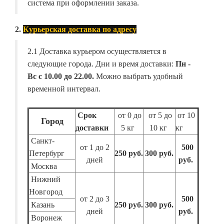
система при оформлении заказа.
2.
Курьерская доставка по адресу
2.1 Доставка курьером осуществляется в
следующие города. Дни и время доставки:
Пн -
Вс с 10.00 до 22.00.
Можно выбрать удобный
временной интервал.
Срок
от 0 до
от 5 до
от 10
Город
доставки
5 кг
10 кг
кг
Санкт-
от 1 до 2
500
Петербург
250 руб.
300 руб.
дней
руб.
Москва
Нижний
Новгород
от 2 до 3
500
Казань
250 руб.
300 руб.
дней
руб.
Воронеж