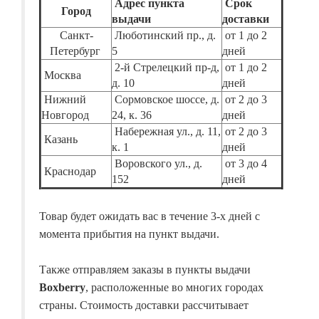
Адрес пункта
Срок
Город
выдачи
доставки
Санкт-
Люботинский пр., д.
от 1 до 2
Петербург
5
дней
2-й Стрелецкий пр-д,
от 1 до 2
Москва
д. 10
дней
Нижний
Сормовское шоссе, д.
от 2 до 3
Новгород
24, к. 36
дней
Набережная ул., д. 11,
от 2 до 3
Казань
к. 1
дней
Воровского ул., д.
от 3 до 4
Краснодар
152
дней
Товар будет ожидать вас в течение 3-х дней с
момента прибытия на пункт выдачи.
Также отправляем заказы в пункты выдачи
Boxberry
, расположенные во многих городах
страны. Стоимость доставки рассчитывает