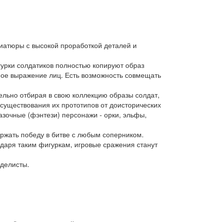
ниатюры с высокой проработкой деталей и
гурки солдатиков полностью копируют образ
ное выражение лиц. Есть возможность совмещать
ельно отбирая в свою коллекцию образы солдат,
 существования их прототипов от доисторических
азочные (фэнтези) персонажи - орки, эльфы,
ержать победу в битве с любым соперником.
одаря таким фигуркам, игровые сражения станут
оделисты.