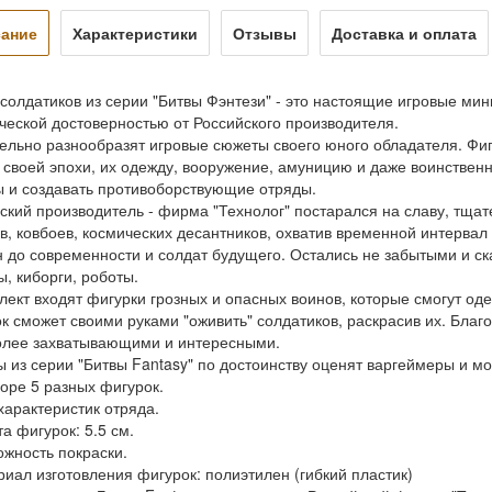
ание
Характеристики
Отзывы
Доставка и оплата
солдатиков из серии "Битвы Фэнтези" - это настоящие игровые ми
ческой достоверностью от Российского производителя.
ельно разнообразят игровые сюжеты своего юного обладателя. Фи
 своей эпохи, их одежду, вооружение, амуницию и даже воинствен
 и создавать противоборствующие отряды.
ский производитель - фирма "Технолог" постарался на славу, тщат
в, ковбоев, космических десантников, охватив временной интервал
 до современности и солдат будущего. Остались не забытыми и ск
ы, киборги, роботы.
лект входят фигурки грозных и опасных воинов, которые смогут од
к сможет своими руками "оживить" солдатиков, раскрасив их. Благ
олее захватывающими и интересными.
 из серии "Битвы Fantasy" по достоинству оценят варгеймеры и м
боре 5 разных фигурок.
 характеристик отряда.
та фигурок: 5.5 см.
ожность покраски.
риал изготовления фигурок: полиэтилен (гибкий пластик)