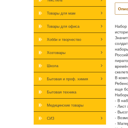
Опис
Товары для мам
Набор 
Товары для офиса
истори
Значит
Хобби и творчество
солдат
наборы
Хозтовары
Россий
пирато
Школа
времён
скелет
В комп
Бытовая и проф. химия
Ребено
еще б
Бытовая техника
Наборы
- В на
Медицинские товары
- Лист
- Высо
- Возм
СИЗ
- Мате