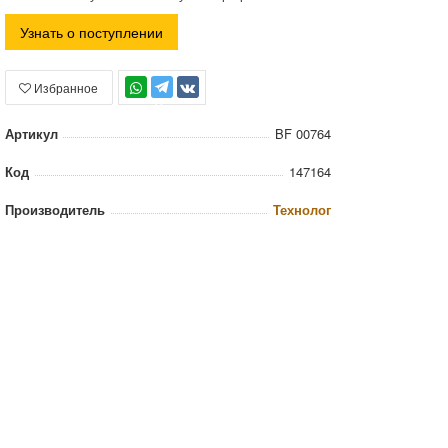
Узнать о поступлении
Избранное
TG
Артикул
BF 00764
Код
147164
Производитель
Технолог