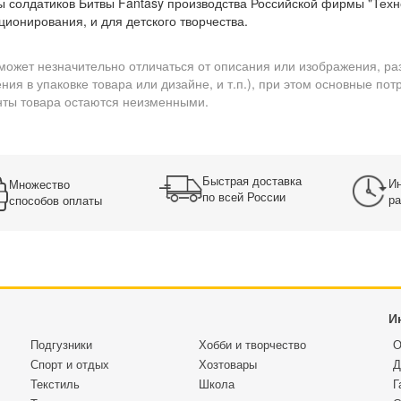
 солдатиков Битвы Fantasy производства Российской фирмы "Техно
ционирования, и для детского творчества.
может незначительно отличаться от описания или изображения, ра
ния в упаковке товара или дизайне, и т.п.), при этом основные по
ты товара остаются неизменными.
Быстрая доставка
Ин
Множество
по всей России
ра
способов оплаты
И
Подгузники
Хобби и творчество
О
Спорт и отдых
Хозтовары
Д
Текстиль
Школа
Г