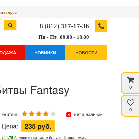
те город
8 (812)
317-17-36
Пн
-
Пт
,
09.00
-
18.00
РОДАЖА
НОВИНКИ
НОВОСТИ
Битвы Fantasy
0
0
Рейтинг:
нет в наличии
235 руб.
Цена:
+11.75
баллов участникам бонусной программы