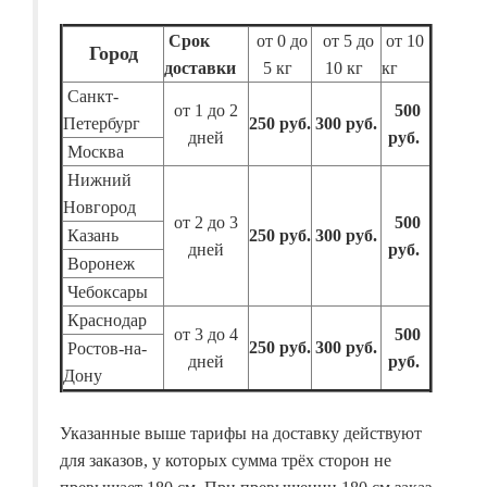
Срок
от 0 до
от 5 до
от 10
Город
доставки
5 кг
10 кг
кг
Санкт-
от 1 до 2
500
Петербург
250 руб.
300 руб.
дней
руб.
Москва
Нижний
Новгород
от 2 до 3
500
Казань
250 руб.
300 руб.
дней
руб.
Воронеж
Чебоксары
Краснодар
от 3 до 4
500
250 руб.
300 руб.
Ростов-на-
дней
руб.
Дону
Указанные выше тарифы на доставку действуют
для заказов, у которых сумма трёх сторон не