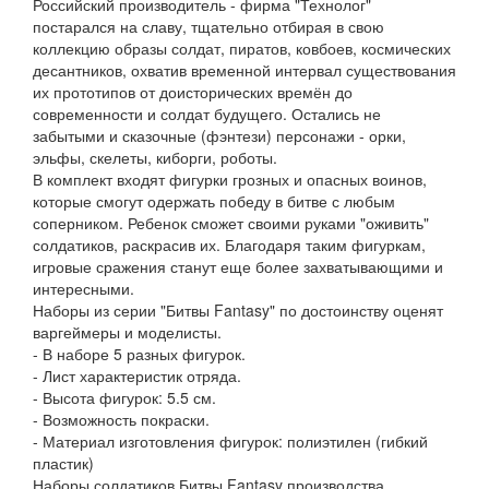
Российский производитель - фирма "Технолог"
постарался на славу, тщательно отбирая в свою
коллекцию образы солдат, пиратов, ковбоев, космических
десантников, охватив временной интервал существования
их прототипов от доисторических времён до
современности и солдат будущего. Остались не
забытыми и сказочные (фэнтези) персонажи - орки,
эльфы, скелеты, киборги, роботы.
В комплект входят фигурки грозных и опасных воинов,
которые смогут одержать победу в битве с любым
соперником. Ребенок сможет своими руками "оживить"
солдатиков, раскрасив их. Благодаря таким фигуркам,
игровые сражения станут еще более захватывающими и
интересными.
Наборы из серии "Битвы Fantasy" по достоинству оценят
варгеймеры и моделисты.
- В наборе 5 разных фигурок.
- Лист характеристик отряда.
- Высота фигурок: 5.5 см.
- Возможность покраски.
- Материал изготовления фигурок: полиэтилен (гибкий
пластик)
Наборы солдатиков Битвы Fantasy производства