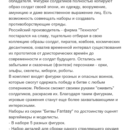
обладателя. Фигурки солдатиков полностью копируют
образ солдат своей эпохи, их одежду, вооружение,
амуницию и даже воинственное выражение лиц. Есть
возможность совмещать наборы и создавать
противоборствующие отряды.
Российский производитель - фирма "Технолог"
постарался на славу, тщательно отбирая в свою
коллекцию образы солдат, пиратов, ковбоев, космических
десантников, охватив временной интервал существования
их прототипов от доисторических времён до
современности и солдат будущего. Остались не
забытыми и сказочные (фэнтези) персонажи - орки,
эльфы, скелеты, киборги, роботы.
В комплект входят фигурки грозных и опасных воинов,
которые смогут одержать победу в битве с любым
соперником. Ребенок сможет своими руками "оживить"
солдатиков, раскрасив их. Благодаря таким фигуркам,
игровые сражения станут еще более захватывающими и
интересными.
Наборы из серии "Битвы Fantasy" по достоинству оценят
варгеймеры и моделисты.
- В наборе 5 разных фигурок.
- Набор деталей для сборки одного стреляющего орудия