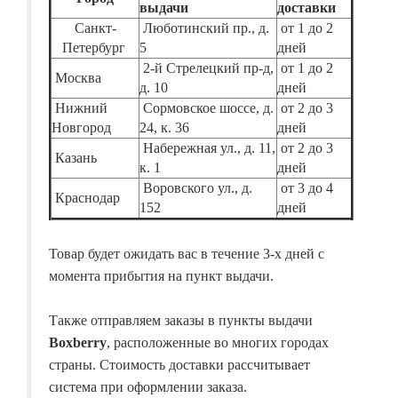
выдачи
доставки
Санкт-
Люботинский пр., д.
от 1 до 2
Петербург
5
дней
2-й Стрелецкий пр-д,
от 1 до 2
Москва
д. 10
дней
Нижний
Сормовское шоссе, д.
от 2 до 3
Новгород
24, к. 36
дней
Набережная ул., д. 11,
от 2 до 3
Казань
к. 1
дней
Воровского ул., д.
от 3 до 4
Краснодар
152
дней
Товар будет ожидать вас в течение 3-х дней с
момента прибытия на пункт выдачи.
Также отправляем заказы в пункты выдачи
Boxberry
, расположенные во многих городах
страны. Стоимость доставки рассчитывает
система при оформлении заказа.