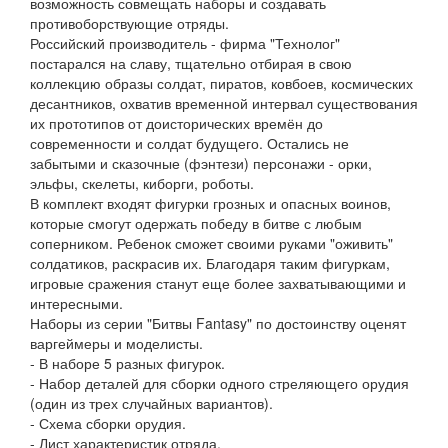
возможность совмещать наборы и создавать
противоборствующие отряды.
Российский производитель - фирма "Технолог"
постарался на славу, тщательно отбирая в свою
коллекцию образы солдат, пиратов, ковбоев, космических
десантников, охватив временной интервал существования
их прототипов от доисторических времён до
современности и солдат будущего. Остались не
забытыми и сказочные (фэнтези) персонажи - орки,
эльфы, скелеты, киборги, роботы.
В комплект входят фигурки грозных и опасных воинов,
которые смогут одержать победу в битве с любым
соперником. Ребенок сможет своими руками "оживить"
солдатиков, раскрасив их. Благодаря таким фигуркам,
игровые сражения станут еще более захватывающими и
интересными.
Наборы из серии "Битвы Fantasy" по достоинству оценят
варгеймеры и моделисты.
- В наборе 5 разных фигурок.
- Набор деталей для сборки одного стреляющего орудия
(один из трех случайных вариантов).
- Схема сборки орудия.
- Лист характеристик отряда.