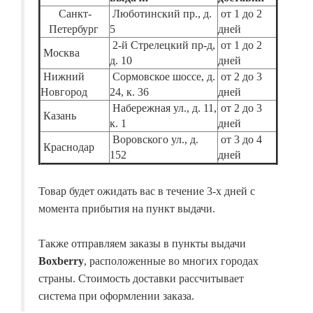
Санкт-
Люботинский пр., д.
от 1 до 2
Петербург
5
дней
2-й Стрелецкий пр-д,
от 1 до 2
Москва
д. 10
дней
Нижний
Сормовское шоссе, д.
от 2 до 3
Новгород
24, к. 36
дней
Набережная ул., д. 11,
от 2 до 3
Казань
к. 1
дней
Воровского ул., д.
от 3 до 4
Краснодар
152
дней
Товар будет ожидать вас в течение 3-х дней с
момента прибытия на пункт выдачи.
Также отправляем заказы в пункты выдачи
Boxberry
, расположенные во многих городах
страны. Стоимость доставки рассчитывает
система при оформлении заказа.