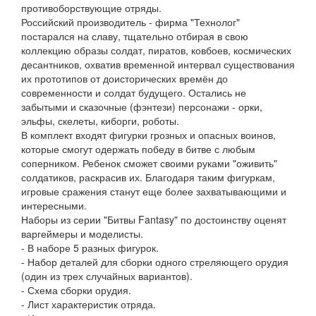
противоборствующие отряды.
Российский производитель - фирма "Технолог"
постарался на славу, тщательно отбирая в свою
коллекцию образы солдат, пиратов, ковбоев, космических
десантников, охватив временной интервал существования
их прототипов от доисторических времён до
современности и солдат будущего. Остались не
забытыми и сказочные (фэнтези) персонажи - орки,
эльфы, скелеты, киборги, роботы.
В комплект входят фигурки грозных и опасных воинов,
которые смогут одержать победу в битве с любым
соперником. Ребенок сможет своими руками "оживить"
солдатиков, раскрасив их. Благодаря таким фигуркам,
игровые сражения станут еще более захватывающими и
интересными.
Наборы из серии "Битвы Fantasy" по достоинству оценят
варгеймеры и моделисты.
- В наборе 5 разных фигурок.
- Набор деталей для сборки одного стреляющего орудия
(один из трех случайных вариантов).
- Схема сборки орудия.
- Лист характеристик отряда.